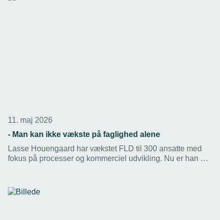
11. maj 2026
- Man kan ikke vækste på faglighed alene
Lasse Houengaard har vækstet FLD til 300 ansatte med
fokus på processer og kommerciel udvikling. Nu er han nyt
medlem af TEKNIQs bestyrelse, hvor han vil sikre, at det
tekniske erhvervsliv er klar til den digitale og bæredygtige
omstilling.