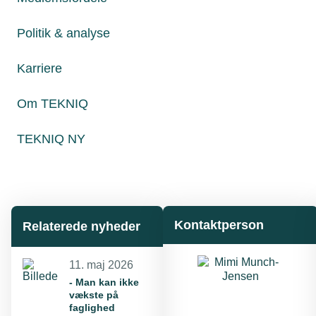
Politik & analyse
Karriere
Læs mere om samme emne:
Om TEKNIQ
Bestyrelsen
Medlemsvirksomhed
TEKNIQ
TEKNIQ NY
Kontaktperson
Relaterede nyheder
11. maj 2026
- Man kan ikke
vækste på
faglighed