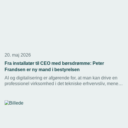
20. maj 2026
Fra installatør til CEO med børsdrømme: Peter
Frandsen er ny mand i bestyrelsen
AI og digitalisering er afgørende for, at man kan drive en
professionel virksomhed i det tekniske erhvervsliv, mener
TEKNIQs nye bestyrelsesmedlem, der vil videre af den
digitale vej.