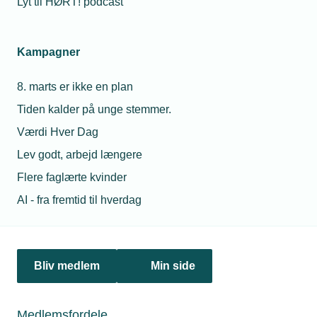
Lyt til HØRT! podcast
ski, gå på jagt og cykle i ind- og udland som en del
af Cykelnerven, der samler penge ind til
Scleroseforeningen.
Kampagner
Claus Boel er uddannet murer og arbejdede siden
otte år som site manager for MT Højgaard, blandt
8. marts er ikke en plan
andet i Grønland. Han har også været officer i
Tiden kalder på unge stemmer.
Forsvaret i 14 år, hvoraf de 11 år var som officer af
reserven.
Værdi Hver Dag
I 2005 overtog Claus Boel installatørvirksomheden
Lev godt, arbejd længere
Olesen & Jensen A/S sammen med sin kone. I dag
Flere faglærte kvinder
står Claus Boel i spidsen for O&J Gruppen, der
AI - fra fremtid til hverdag
tæller Olesen & Jensen A/S og O&J Comfort A/S. I
O&J Comfort A/S er Lars Küster medejer og
direktør
Claus Boel sidder i bestyrelsen for
Bliv medlem
Min side
uddannelsesinstitutionen Rybners i Esbjerg og i
bestyrelsen for TEKNIQs lokalforeninger i Esbjerg
og Sydvestjylland.
Medlemsfordele