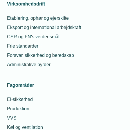
de nye bestyrelsesmedlemmer, som bliver
Virksomhedsdrift
offentliggjort løbende i maj, her:
Etablering, ophør og ejerskifte
Lasse Houengaard: - Man kan ikke vækste på
Eksport og international arbejdskraft
faglighed alene
CSR og FN's verdensmål
Peter Frandsen: Fra installatør til CEO med
Frie standarder
børsdrømme: Peter Frandsen er ny mand i
bestyrelsen
Forsvar, sikkerhed og beredskab
Administrative byrder
Jesper Særkjær: Jesper Særkjær tog trappen til
toppen
Fagområder
En tiltrængt modernisering
El-sikkerhed
Produktion
Da generationsskiftet var fejret og nøglerne
VVS
overdraget, begyndte hverdagen for Claus Boel og
hans kone i det, der i dag hedder O&J Gruppen.
Køl og ventilation