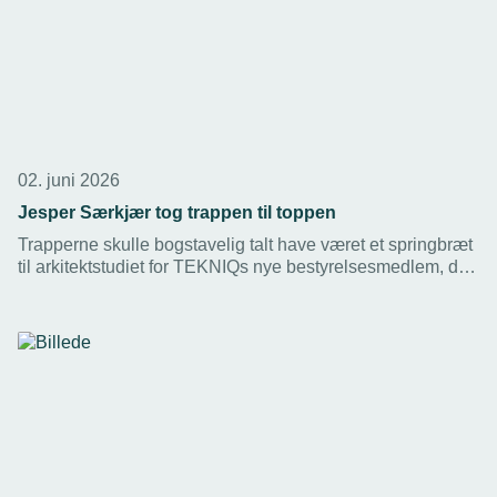
02. juni 2026
Jesper Særkjær tog trappen til toppen
Trapperne skulle bogstavelig talt have været et springbræt
til arkitektstudiet for TEKNIQs nye bestyrelsesmedlem, da
han kom ind i det tekniske erhvervsliv i 1999. Men de
mange muligheder fik ham til at skifte spor.