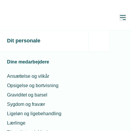
Åbn
Hjem
Dit personale
- Det var noget af en
tillidserklæring at
Dine medarbejdere
overlade elektrikerfirmaet
til en murer
Ansættelse og vilkår
Opsigelse og bortvisning
Publiceret:
27. maj 2026
Skrevet af:
Mimi Munch-Jensen
Graviditet og barsel
Sygdom og fravær
Ligeløn og ligebehandling
Lærlinge