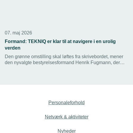
07. maj 2026
Formand: TEKNIQ er klar til at navigere i en urolig
verden
Den grønne omstilling skal løftes fra skrivebordet, mener
den nyvalgte bestyrelsesformand Henrik Fugmann, der
håber at 2026 bliver året, hvor elektrificeringen af Danmark
for alvor kommer i gang.
Personaleforhold
Netværk & aktiviteter
Nyheder