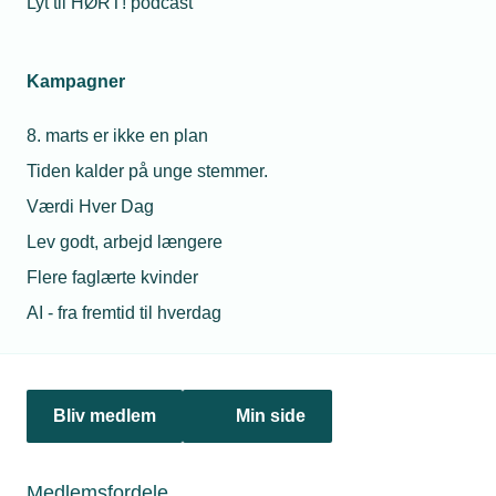
Lyt til HØRT! podcast
Netværk & aktiviteter
Kampagner
Nyheder
8. marts er ikke en plan
Politik & analyse
Tiden kalder på unge stemmer.
Om TEKNIQ
Værdi Hver Dag
Lev godt, arbejd længere
Flere faglærte kvinder
Juridiske henvendelser
AI - fra fremtid til hverdag
jura@tekniq.dk
Øvrige henvendelser
tekniq@tekniq.dk
Bliv medlem
Min side
Telefon:
43436000
Mandag til torsdag fra kl. 8:00 til 16:00
Medlemsfordele