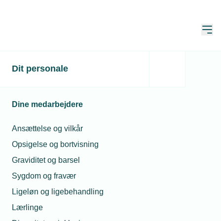
Åbn
Hjem
Søg
Dit personale
Søg
Dine medarbejdere
Ansættelse og vilkår
Opsigelse og bortvisning
Sortér
Graviditet og barsel
Sygdom og fravær
Viser 1 - 10 of af 25 resultater
Ligeløn og ligebehandling
Lærlinge