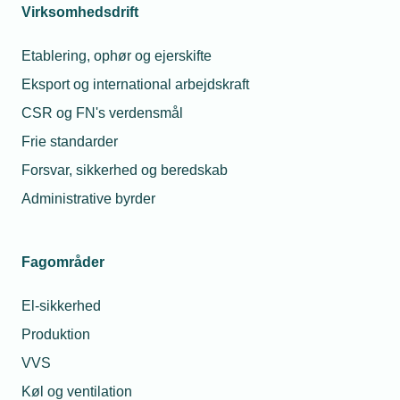
barnets 1. sygedag?
Virksomhedsdrift
Kan min svend tage barnets 1.
Etablering, ophør og ejerskifte
sygedag, når han ikke er far til
barnet?
Eksport og international arbejdskraft
CSR og FN's verdensmål
25. september 2025
Frie standarder
Dom: Funktionær var
lovligt syg – selvom
Forsvar, sikkerhed og beredskab
hun var raskmeldt hos
Administrative byrder
kommunen
TEKNIQ tabte på vegne af en
Fagområder
medlemsvirksomhed en sag, hvor
en sygemeldt medarbejder var
El-sikkerhed
erklæret rask nok til
25. august 2025
arbejdsprøvning, men ikke til at
Produktion
genoptage sit arbejde. TEKNIQ
Må man kontakte en
VVS
har anket dommen.
sygemeldt
Køl og ventilation