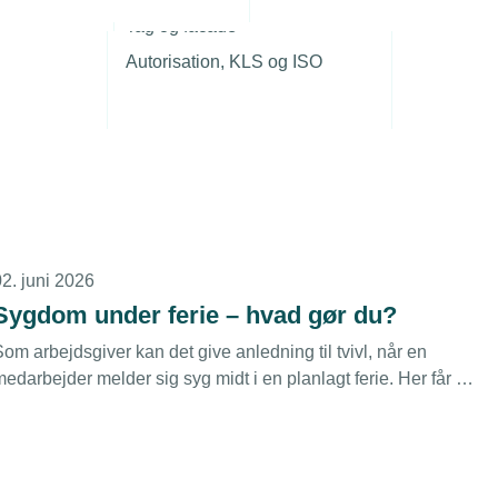
r
2. juli 2026
Tag og facade
Må vi udbetale feriepenge hvis
Autorisation, KLS og ISO
medarbejder ikke vil holde ferie?
i har en medarbejder, der hellere vil arbejde end holde ferie.
Han spørger, om vi bare kan udbetale feriepengene i stedet.
Vi kan godt bruge ham i den periode – er det noget, vi må?
02. juni 2026
Sygdom under ferie – hvad gør du?
om arbejdsgiver kan det give anledning til tvivl, når en
edarbejder melder sig syg midt i en planlagt ferie. Her får du
overblikket over, hvordan du skal forholde dig, når sygdom og
erie kolliderer.