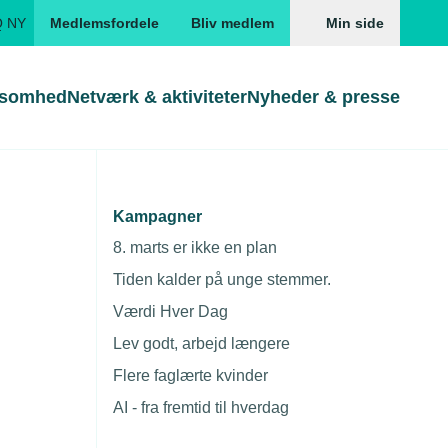
Q NY
Medlemsfordele
Bliv medlem
Min side
ksomhed
Netværk & aktiviteter
Nyheder & presse
Genveje
Genveje
serne
Kampagner
Søg
Gå direkte til
Gå direkte til
EUD
8. marts er ikke en plan
Skabeloner og kontrakter
Skabeloner
ddannelser
Tiden kalder på unge stemmer.
Beregn opsigelsesvarsel
TEKNIQ app
Værdi Hver Dag
nde uddannelser
Lev godt, arbejd længere
nelse og tilskud
Flere faglærte kvinder
ngsmateriale
AI - fra fremtid til hverdag