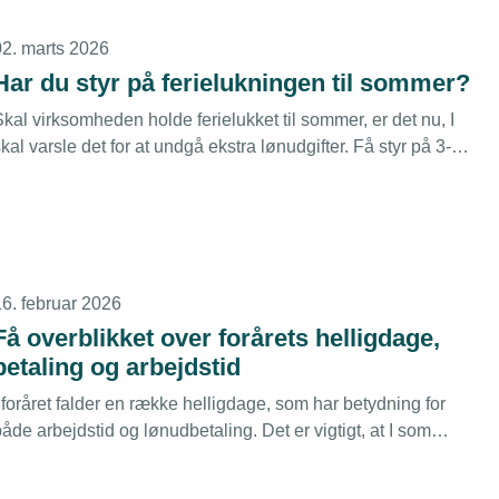
02. marts 2026
Har du styr på ferielukningen til sommer?
kal virksomheden holde ferielukket til sommer, er det nu, I
kal varsle det for at undgå ekstra lønudgifter. Få styr på 3-
åneders fristen, reglerne for hovedferie og hvad I gør, hvis
riften kræver ændringer i ferieplanerne.
16. februar 2026
Få overblikket over forårets helligdage,
betaling og arbejdstid
 foråret falder en række helligdage, som har betydning for
åde arbejdstid og lønudbetaling. Det er vigtigt, at I som
virksomhed er opmærksomme på de gældende regler, så
medarbejderne får korrekt betaling, og arbejdstiden