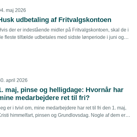
04. maj 2026
Husk udbetaling af Fritvalgskontoen
Hvis der er indestående midler på Fritvalgskontoen, skal de i
e fleste tilfælde udbetales med sidste lønperiode i juni og
december.
0. april 2026
1. maj, pinse og helligdage: Hvornår har
mine medarbejdere ret til fri?
eg er i tvivl om, mine medarbejdere har ret til fri den 1. maj,
Kristi himmelfart, pinsen og Grundlovsdag. Nogle af dem er
ansat som funktionærer, mens andre er omfattet af en
overenskomst. Gælder der forskellige regler?