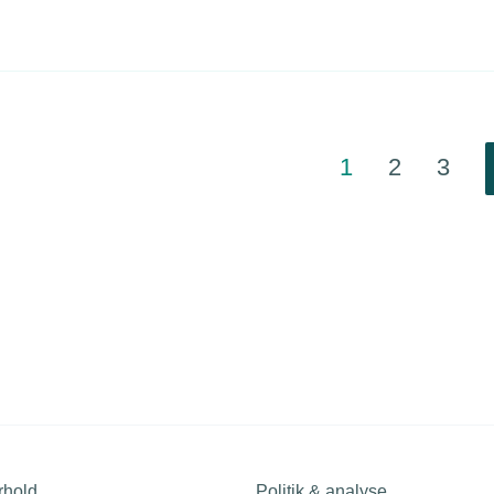
1
2
3
rhold
Politik & analyse