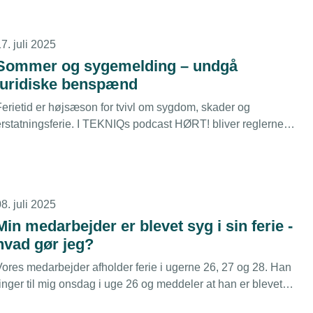
7. juli 2025
Sommer og sygemelding – undgå
juridiske benspænd
Ferietid er højsæson for tvivl om sygdom, skader og
erstatningsferie. I TEKNIQs podcast HØRT! bliver reglerne
orklaret – og hvorfor klare procedurer og rettidig omhu er lige
så vigtige som paragrafferne
8. juli 2025
Min medarbejder er blevet syg i sin ferie -
hvad gør jeg?
Vores medarbejder afholder ferie i ugerne 26, 27 og 28. Han
inger til mig onsdag i uge 26 og meddeler at han er blevet
syg, hvordan skal jeg forholde mig?