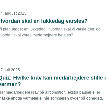
planlægges hensigtsmæssigt.
14. august 2025
Hvordan skal en lukkedag varsles?
Vi planlægger en lukkedag. Hvordan skal vi varsle den, og
hvordan skal vores medarbejdere betales?
7. juli 2025
Quiz: Hvilke krav kan medarbejdere stille i
varmen?
Har medarbejdere krav på aircondition, ekstra pauser eller
måske endda varmeferie, når sommeren byder på ophedede
age eller ligefrem hedebølge. Test din evne til at holde
hovedet koldt i denne quiz.