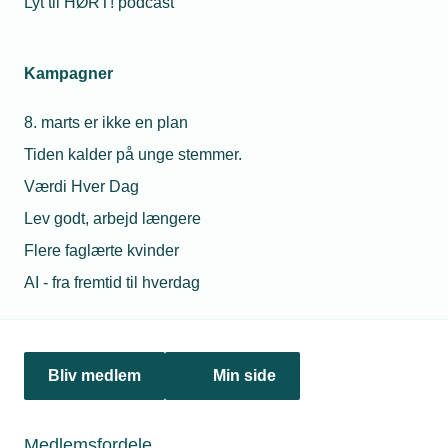
Lyt til HØRT! podcast
Netværk & aktiviteter
Kampagner
Nyheder
8. marts er ikke en plan
Politik & analyse
Tiden kalder på unge stemmer.
Om TEKNIQ
Værdi Hver Dag
Lev godt, arbejd længere
Flere faglærte kvinder
Juridiske henvendelser
AI - fra fremtid til hverdag
jura@tekniq.dk
Øvrige henvendelser
tekniq@tekniq.dk
Bliv medlem
Min side
Telefon:
43436000
Mandag til torsdag fra kl. 8:00 til 16:00
Medlemsfordele