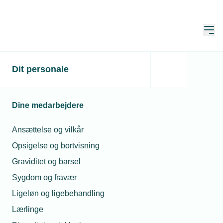
Åbn
Hjem
Søg
Dit personale
Søg
Dine medarbejdere
Ansættelse og vilkår
Opsigelse og bortvisning
Sortér
Graviditet og barsel
Sygdom og fravær
Viser 21 - 30 of af 38 resultater
Ligeløn og ligebehandling
Lærlinge