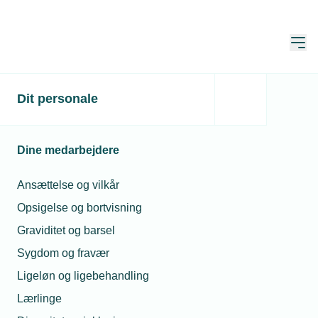
Åbn
Hjem
Dit personale
TEKNIQ
Alle nyheder
El
Nyheder fra El
Dine medarbejdere
Ansættelse og vilkår
Søg
Opsigelse og bortvisning
Graviditet og barsel
Sygdom og fravær
Ligeløn og ligebehandling
Lærlinge