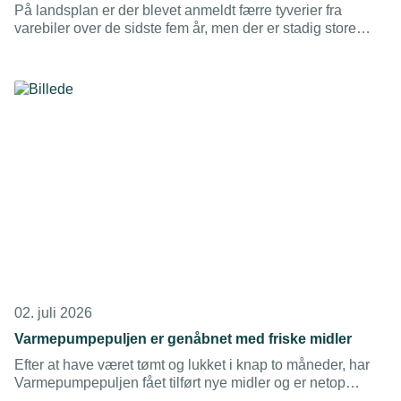
På landsplan er der blevet anmeldt færre tyverier fra
varebiler over de sidste fem år, men der er stadig store
forskelle politikredsene imellem, viser nye tal.
02. juli 2026
Varmepumpepuljen er genåbnet med friske midler
Efter at have været tømt og lukket i knap to måneder, har
Varmepumpepuljen fået tilført nye midler og er netop
genåbnet.