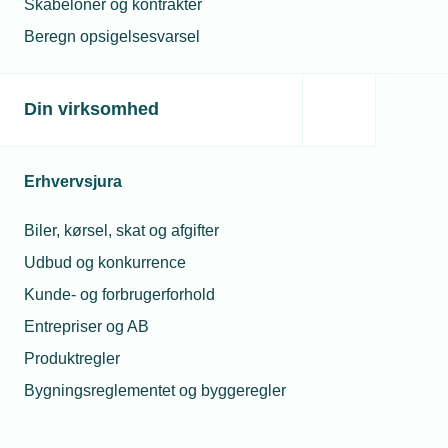
Skabeloner og kontrakter
Beregn opsigelsesvarsel
15. juli 2026
Få gratis hjælp til de nye arbejdsmiljøregler for unge i
Din virksomhed
praktik
Unge under 18 år må nu deltage i flere arbejdsopgaver i
bygge- og anlægsbranchen, men det kræver en konkret
Erhvervsjura
risikovurdering. Det kan du få gratis hjælp til.
Biler, kørsel, skat og afgifter
Udbud og konkurrence
Kunde- og forbrugerforhold
Entrepriser og AB
Produktregler
Bygningsreglementet og byggeregler