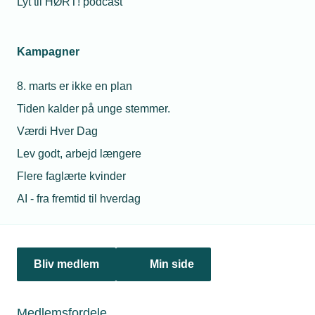
Lyt til HØRT! podcast
Kampagner
8. marts er ikke en plan
Tiden kalder på unge stemmer.
Værdi Hver Dag
09. juli 2026
Lev godt, arbejd længere
Kommuner halter med at få unge i juniormesterlære
Flere faglærte kvinder
Mens nogle kommuner sender mange unge ud i
AI - fra fremtid til hverdag
virksomhederne, står juniormesterordningen næsten stille
andre steder. Kun hver femte kommune lever op til
regeringens målsætning, og det ærgrer TEKNIQ.
Bliv medlem
Min side
Medlemsfordele