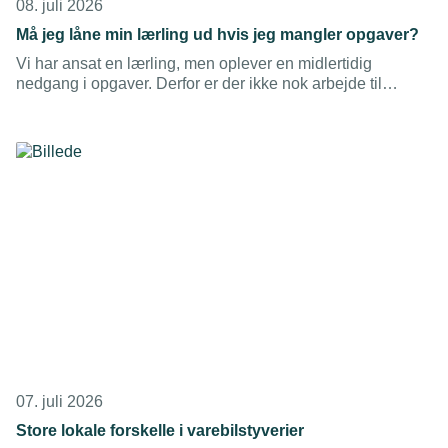
08. juli 2026
Må jeg låne min lærling ud hvis jeg mangler opgaver?
Vi har ansat en lærling, men oplever en midlertidig
nedgang i opgaver. Derfor er der ikke nok arbejde til
lærlingen i en periode. Må vi låne lærlingen ud til en anden
virksomhed, indtil der igen er opgaver hos os?
07. juli 2026
Store lokale forskelle i varebilstyverier