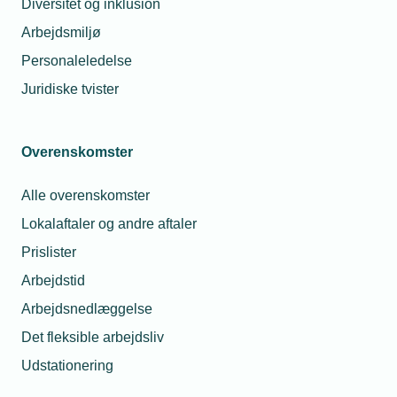
Diversitet og inklusion
Arbejdsmiljø
Personaleledelse
Juridiske tvister
16. juli 2026
Overenskomster
Flere virksomheder må hente faglærte hænder i
udlandet
Alle overenskomster
Lav ledighed og få faglærte får i stigende grad det tekniske
erhvervsliv til at kigge mod udlandet, når der skal
Lokalaftaler og andre aftaler
rekrutteres nye medarbejdere, viser nye tal.
Prislister
Arbejdstid
Arbejdsnedlæggelse
Det fleksible arbejdsliv
Udstationering