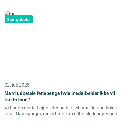
Spørgeboks
02. juli 2026
Må vi udbetale feriepenge hvis medarbejder ikke vil
holde ferie?
Vi har en medarbejder, der hellere vil arbejde end holde
ferie. Han spørger, om vi bare kan udbetale feriepengene i
stedet. Vi kan godt bruge ham i den periode – er det noget,
vi må?