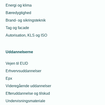
Gratis festivalbillet kan give skattesmæk
Energi og klima
Forretningsforbindelser og medarbejdere, der modtager en
Bæredygtighed
partoutbillet til en musikfestival, der strækker sig over flere
dage, kan meget vel se frem til en efterregning fra
Brand- og sikringsteknik
Skattestyrelsen.
Tag og facade
Autorisation, KLS og ISO
Uddannelserne
Vejen til EUD
Erhvervsuddannelser
Epx
Videregående uddannelser
14. juli 2026
Efteruddannelse og tilskud
Postnummeret afgør unges chance for fritidsjob
Undervisningsmateriale
Muligheden for at få et fritidsjob og tjene sine egne penge