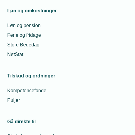
Løn og omkostninger
Løn og pension
16. juli 2026
Ferie og fridage
Uden vikarer virker masterne ikke
Store Bededag
En arbejdsplads udendørs i 60 meters højde året rundt er
NetStat
ikke tillokkende for danske medarbejdere, og derfor må
Coonect trække på rumænske vikarer, når telemasterne
skal serviceres.
Tilskud og ordninger
Kompetencefonde
Puljer
Gå direkte til