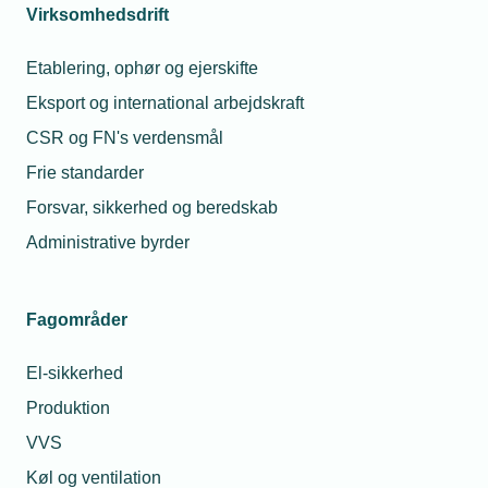
Virksomhedsdrift
15. juli 2026
Skolebænken kaldte efter 20 år i faget
Etablering, ophør og ejerskifte
Mange års erfaring blev en styrke, da Arne Villadsen tog
Eksport og international arbejdskraft
el-installatøruddannelsen på deltid og endte blandt landets
CSR og FN's verdensmål
dygtigste nyuddannede installatører.
Frie standarder
Forsvar, sikkerhed og beredskab
Administrative byrder
Fagområder
El-sikkerhed
Produktion
VVS
15. juli 2026
Køl og ventilation